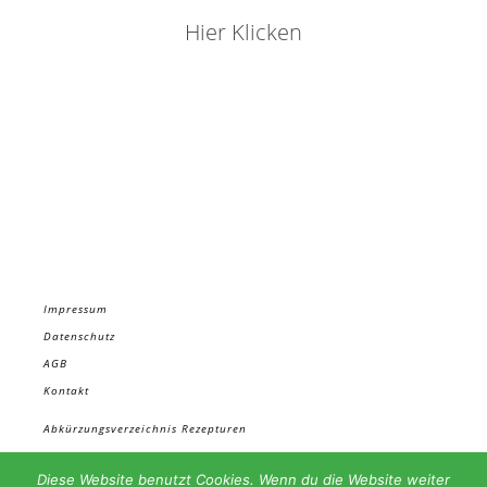
Hier Klicken
Impressum
Datenschutz
AGB
Kontakt
Abkürzungsverzeichnis Rezepturen
Materialbezug
Diese Website benutzt Cookies. Wenn du die Website weiter
In den Rezepten verwendete TCM Substanzen