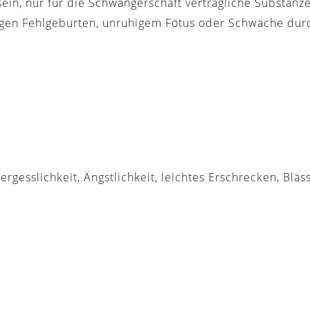
in, nur für die Schwangerschaft verträgliche Substanz
ufigen Fehlgeburten, unruhigem Fötus oder Schwäche du
rgesslichkeit, Ängstlichkeit, leichtes Erschrecken, Blä