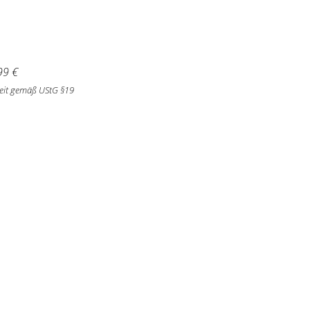
99
€
eit gemäß UStG §19