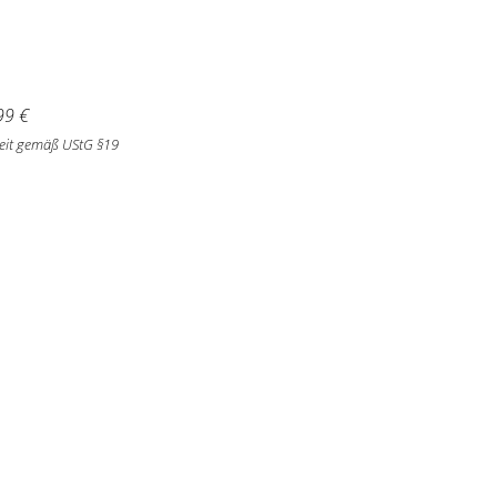
99
€
eit gemäß UStG §19