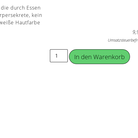
 die durch Essen
rpersekrete, kein
-weiße Hautfarbe
9,
Umsatzsteuerbefr
In den Warenkorb