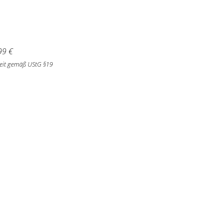
99
€
eit gemäß UStG §19