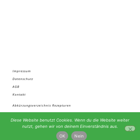
Impressum
Datenschutz
AGB
Kontakt
Abkürzungsverzeichnis Rezepturen
Materialbezug
Diese Website benutzt Cookies. Wenn du die Website weiter
In den Rezepten verwendete TCM Substanzen
nutzt, gehen wir von deinem Einverständnis aus.
Rezepturbeispiel
OK
Nein