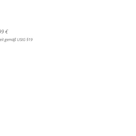
99
€
eit gemäß UStG §19