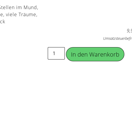
Stellen im Mund,
e, viele Träume,
ack
9,
Umsatzsteuerbefr
In den Warenkorb