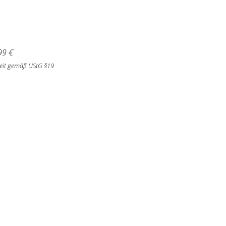
99
€
eit gemäß UStG §19