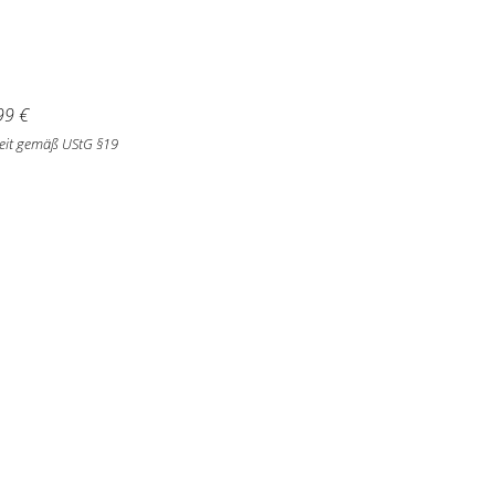
99
€
eit gemäß UStG §19