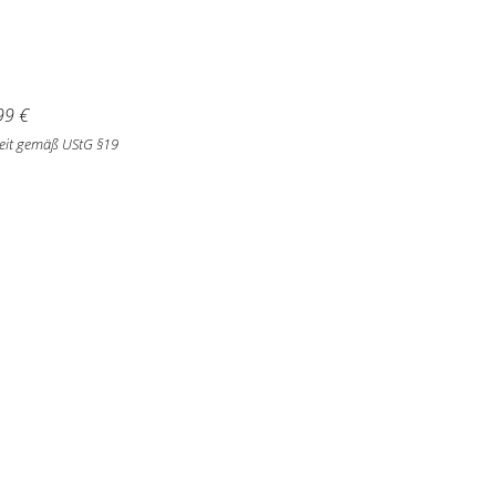
99
€
eit gemäß UStG §19