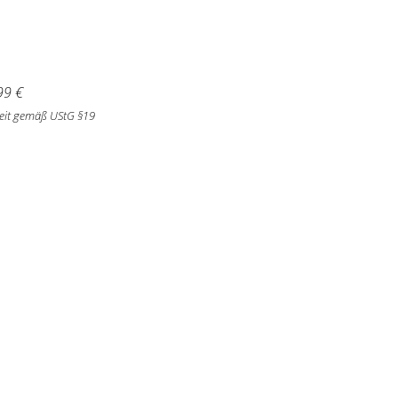
99
€
eit gemäß UStG §19