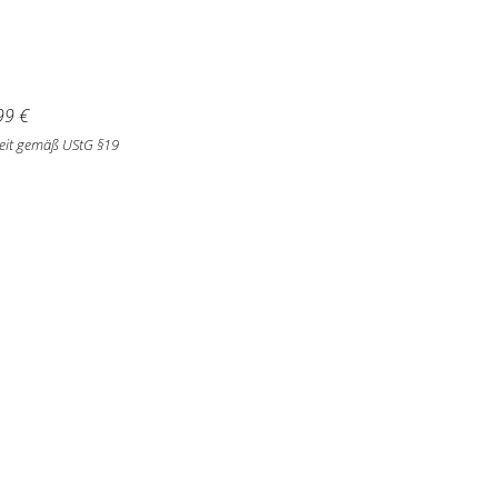
99
€
eit gemäß UStG §19