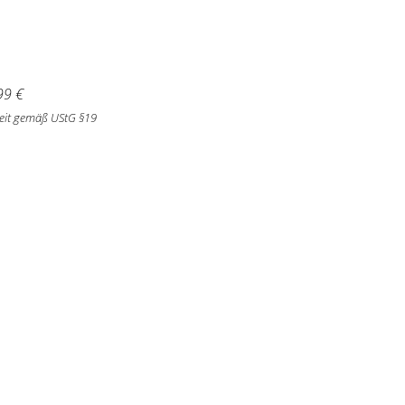
99
€
eit gemäß UStG §19