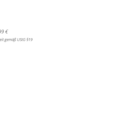
99
€
eit gemäß UStG §19