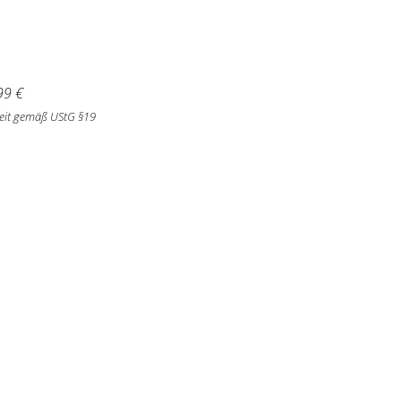
99
€
eit gemäß UStG §19