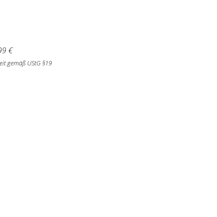
99
€
eit gemäß UStG §19