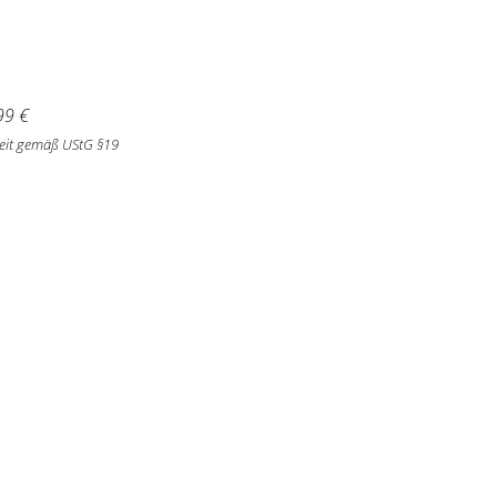
99
€
eit gemäß UStG §19