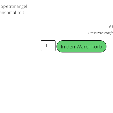
Appetitmangel,
manchmal mit
9,
Umsatzsteuerbefr
In den Warenkorb