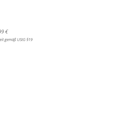
99
€
eit gemäß UStG §19