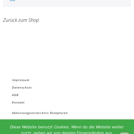
Zurück zum Shop
Impressum
Datenschutz
AGB
Kontakt
Abkürzungsverzeichnis Rezepturen
Materialbezug
Diese Website benutzt Cookies. Wenn du die Website weiter
In den Rezepten verwendete TCM Substanzen
nutzt, gehen wir von deinem Einverständnis aus.